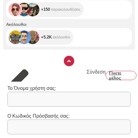
+150
παρακολουθήσεις
+5.2K
Ακόλουθοι
+5.2K
ακόλουθοι
Σύνδεση
Γίνετε
μέλος
Το Όνομα χρήστη σας:
Ο Κωδικός Πρόσβασής σας: