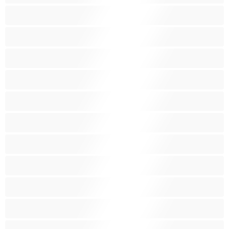
Μικρά βυζιά
Μικρόσωμη
Μωρά
Μύες
Νοικοκυρές
Ξανθός-ιά
Ξυρισμένο μουνάκι
Ομαδικό Σεξ
Παιχνίδια
Πορνοστάρ
Πρωκτικό