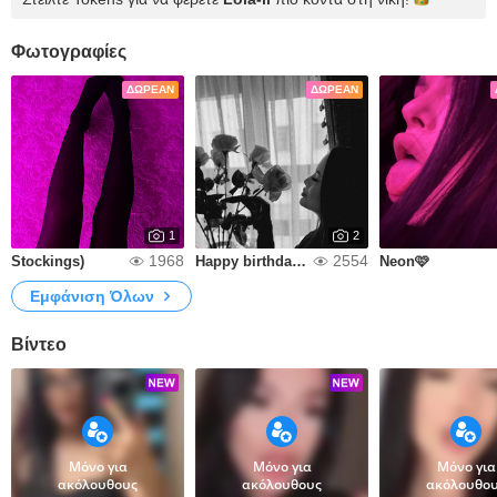
Φωτογραφίες
ΔΩΡΕΆΝ
ΔΩΡΕΆΝ
1
2
1968
2554
Stockings)
Happy birthday to me!❤️
Neon🩷
Εμφάνιση Όλων
Βίντεο
Μόνο για
Μόνο για
Μόνο για
ακόλουθους
ακόλουθους
ακόλουθο