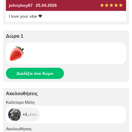
johnyboy67
25.04.2026
I love your vibe 🖤
Δώρα 1
Διαλέξτε ένα δώρο
Ακολουθήσεις
+1
Καλύτερα Μέλη
+1
μέλος
+150
Ακολουθήσεις