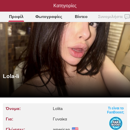
Κατηγορίες
Lola-li
Προφίλ
Φωτογραφίες
Βίντεο
Συνομιλήστε
Lola-li
Όνομα:
Lolita
Τι είναι το
FanBoost;
Για:
Γυναίκα
Γλώσσες:
american