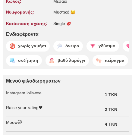
Κώλος:
Μεσαίο
Νυμφομανής:
Μυστικό
Κατάσταση σχέσης:
Single
Ενδιαφέροντα
χωρίς γαμήσι
όνειρα
γδύσιμο
συζήτηση
βαθύ λαρύγγι
πείραγμα
Μενού φιλοδωρημάτων
Instagram loliswee_
1 TKN
Raise your rating🖤
2 TKN
Meow😽
4 TKN