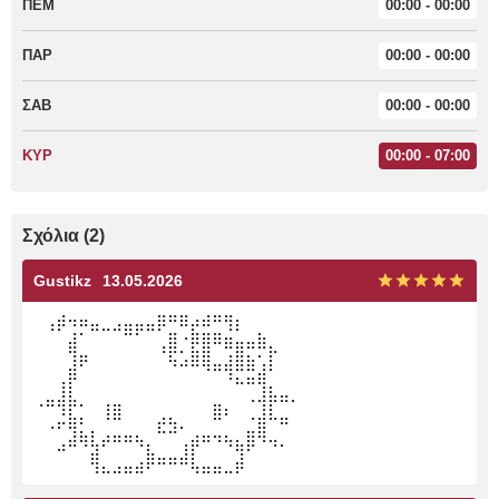
ΠΕΜ
00:00 - 00:00
ΠΑΡ
00:00 - 00:00
ΣΑΒ
00:00 - 00:00
ΚΥΡ
00:00 - 07:00
Σχόλια (2)
Gustikz
13.05.2026
⠀⢠⡾⠲⠶⣤⣀⣠⣤⣤⣤⡿⠛⠿⡴⠾⠛⢻⡆⠀⠀⠀
⠀⠀⠀⣼⠁⠀⠀⠀⠉⠁⠀⢀⣿⠐⡿⣿⠿⣶⣤⣤⣷⡀⠀⠀
⠀⠀⠀⢹⡶⠀⠀⠀⠀⠀⠀⠈⢯⣡⣿⣿⣀⣰⣿⣦⢂⡏⠀⠀
⠀⠀⢀⡿⠀⠀⠀⠀⠀⠀⠀⠀⠀⠀⠀⠈⠉⠹⣍⣭⣾⠁⠀⠀
⠀⣀⣸⣇⠀⠀⠀⠀⠀⠀⠀⠀⠀⠀⠀⠀⠀⠀⠀⢀⣸⣧⣤⡀
⠈⠉⠹⣏⡁⠀⢸⣿⠀⠀⠀⢀⡀⠀⠀⠀⣿⠆⠀⢀⣸⣇⣀⠀
⠀⠐⠋⢻⣅⡄⢀⣀⣀⡀⠀⠯⠽⠂⢀⣀⣀⡀⠀⣤⣿⠀⠉⠀
⠀⠀⠴⠛⠙⣳⠋⠉⠉⠙⣆⠀⠀⢰⡟⠉⠈⠙⢷⠟⠈⠙⠂⠀
⠀⠀⠀⠀⠀⢻⣄⣠⣤⣴⠟⠛⠛⠛⢧⣤⣤⣀⡾⠀⠀⠀⠀