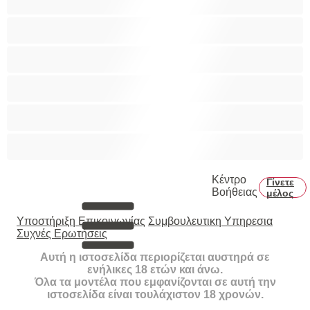
Τεράστια Βυζιά
Τριχωτό μουνάκι
Φετίχ
Φοιτήτριες
Χυσίματα
Κέντρο
Γίνετε
Βοήθειας
μέλος
Υποστήριξη Επικοινωνίας
Συμβουλευτικη Υπηρεσια
Συχνές Ερωτήσεις
Αυτή η ιστοσελίδα περιορίζεται αυστηρά σε
ενήλικες 18 ετών και άνω.
Όλα τα μοντέλα που εμφανίζονται σε αυτή την
ιστοσελίδα είναι τουλάχιστον 18 χρονών.