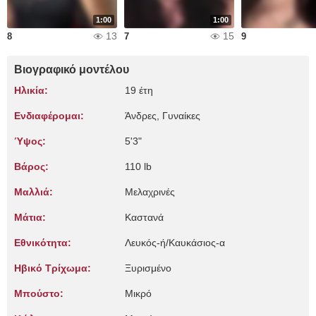
1:00
1:00
13
15
8
7
9
Βιογραφικό μοντέλου
Ηλικία:
19 έτη
Ενδιαφέρομαι:
Άνδρες, Γυναίκες
Ύψος:
5'3"
Βάρος:
110 lb
Μαλλιά:
Μελαχρινές
Μάτια:
Καστανά
Εθνικότητα:
Λευκός-ή/Καυκάσιος-α
Ηβικό Τρίχωμα:
Ξυρισμένο
Μπούστο:
Μικρό