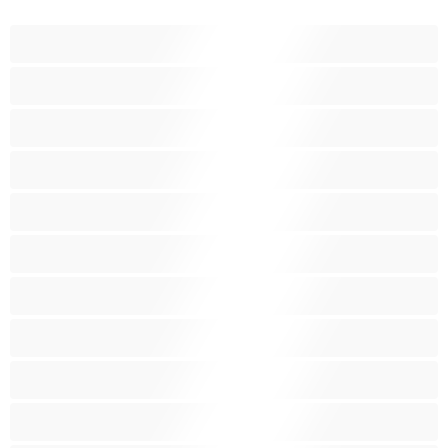
BBW
Έγκυες
Αράβισσες
Ασιάτισσες
Γιαγιάδες
Δεσίματα
Ενήλικες 18+
Ηλικιωμένες
Ινδές
Κάπνισμα