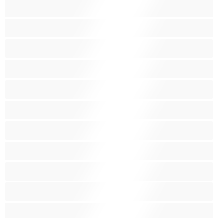
Καλύτερα για Ιδιωτικές συνομιλίες
Καμπύλες
Κοκκινομάλλες
Λατίνα
Λεσβίες
Λευκά Κορίτσια
Μαύρες
Μεγάλα βυζιά
Μεγάλα οπίσθια
Μελαχρινές
Μεσαία βυζιά