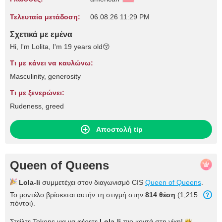
Τελευταία μετάδοση:
06.08.26 11:29 PM
Σχετικά με εμένα
Hi, I'm Lolita, I'm 19 years old😚
Τι με κάνει να καυλώνω:
Masculinity, generosity
Τι με ξενερώνει:
Rudeness, greed
Αποστολή tip
Queen of Queens
Lola-li
συμμετέχει στον διαγωνισμό CIS
Queen of Queens
.
Το μοντέλο βρίσκεται αυτήν τη στιγμή στην
814 θέση
(1,215
πόντοι).
Στείλτε Tokens για να φέρετε
Lola-li
πιο κοντά στη
νίκη!